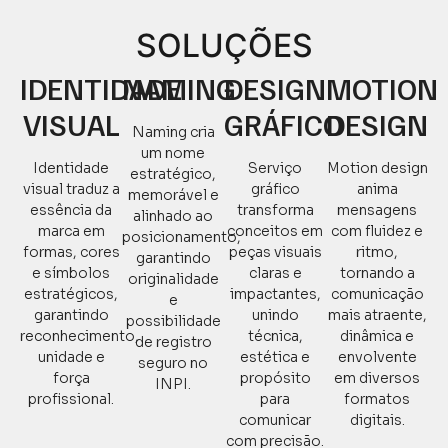
SOLUÇÕES
IDENTIDADE
NAMING
DESIGN
MOTION
VISUAL
GRÁFICO
DESIGN
Naming cria
um nome
Identidade
Serviço
Motion design
estratégico,
visual traduz a
gráfico
anima
memorável e
essência da
transforma
mensagens
alinhado ao
marca em
conceitos em
com fluidez e
posicionamento,
formas, cores
peças visuais
ritmo,
garantindo
e símbolos
claras e
tornando a
originalidade
estratégicos,
impactantes,
comunicação
e
garantindo
unindo
mais atraente,
possibilidade
reconhecimento,
técnica,
dinâmica e
de registro
unidade e
estética e
envolvente
seguro no
força
propósito
em diversos
INPI.
profissional.
para
formatos
comunicar
digitais.
com precisão.