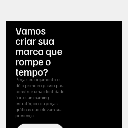
Vamos
criar sua
marca que
rompe o
tempo?
Peça seu orçamento e
dê o primeiro passo para
construir uma identidade
forte, um naming
estratégico ou peças
gráficas que elevam sua
presença.