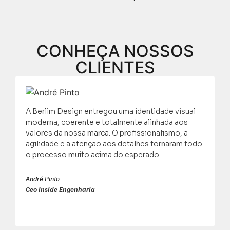
CONHEÇA NOSSOS
CLIENTES
A Berlim Design entregou uma identidade visual
C
moderna, coerente e totalmente alinhada aos
d
valores da nossa marca. O profissionalismo, a
O
agilidade e a atenção aos detalhes tornaram todo
q
o processo muito acima do esperado.
n
André Pinto
L
Ceo Inside Engenharia
S