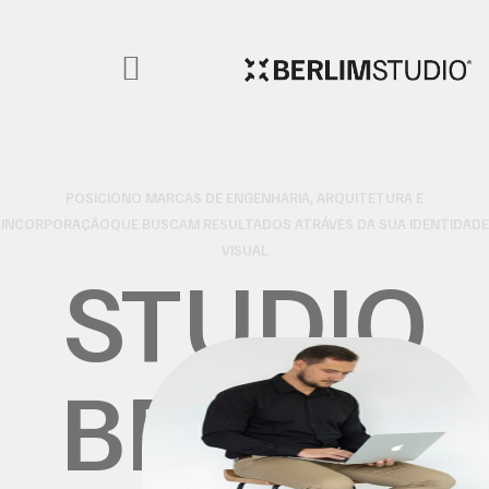
POSICIONO MARCAS DE ENGENHARIA, ARQUITETURA E
INCORPORAÇÃOQUE BUSCAM RESULTADOS ATRÁVES DA SUA IDENTIDADE
VISUAL
STUDIO
BERLIM