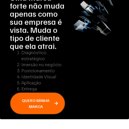
forte não muda
apenas como
sua empresa é
vista. Muda o
tipo de cliente
que ela atrai.
Diagnóstico
estratégico
Imersão no negócio
Posicionamento
Identidade Visual
Aplicação
Entrega
QUERO MINHA
MARCA